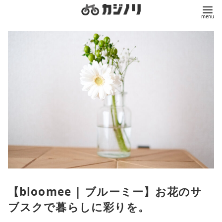
コ
ン
テ
ン
ツ
へ
移
動
【bloomee | ブルーミー】お花のサ
ブスクで暮らしに彩りを。