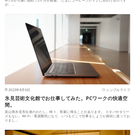
年7月から通い始めて2ヶ月が経過。 たまにコーヒーブレイクに出かけるのです
が、…
2023年8月6日
シンプルライフ
氷見芸術文化館でお仕事してみた。PCワークの快適空
間。
富山県氷見市出身のわたし。時々、実家に帰ることがあります。 スタバやタリー
ズもない。Wi-Fi・電源難民になり、いつもどこで仕事をしようか路頭に迷ってお
りまし…