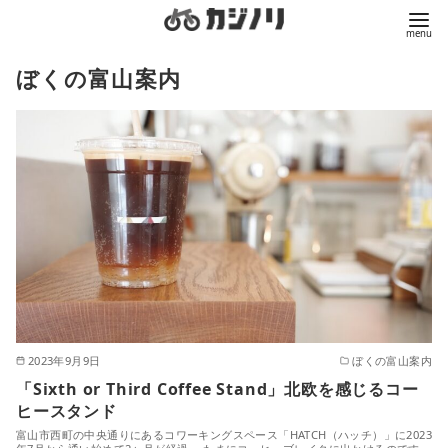
コ
ぼくの富山案内
ン
テ
ン
ツ
へ
移
動
2023年9月9日
ぼくの富山案内
「Sixth or Third Coffee Stand」北欧を感じるコー
ヒースタンド
富山市西町の中央通りにあるコワーキングスペース「HATCH（ハッチ）」に2023