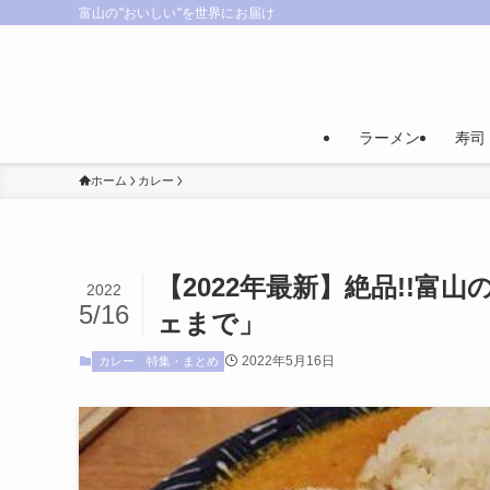
富山の"おいしい"を世界にお届け
ラーメン
寿司
ホーム
カレー
【2022年最新】絶品!!富
2022
5/16
ェまで」
2022年5月16日
カレー
特集・まとめ