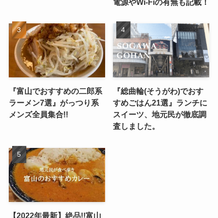
電源やWi-Fiの有無も記載！
『富山でおすすめの二郎系
『総曲輪(そうがわ)でおす
ラーメン7選』がっつり系
すめごはん21選』ランチに
メンズ全員集合!!
スイーツ、地元民が徹底調
査しました。
【2022年最新】絶品!!富山